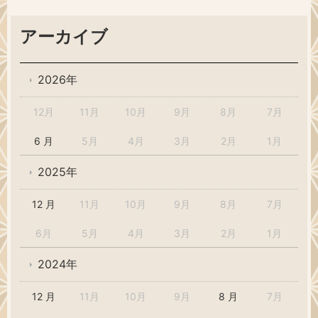
アーカイブ
2026年
12月
11月
10月
9月
8月
7月
6 月
5月
4月
3月
2月
1月
2025年
12 月
11月
10月
9月
8月
7月
6月
5月
4月
3月
2月
1月
2024年
12 月
11月
10月
9月
8 月
7月