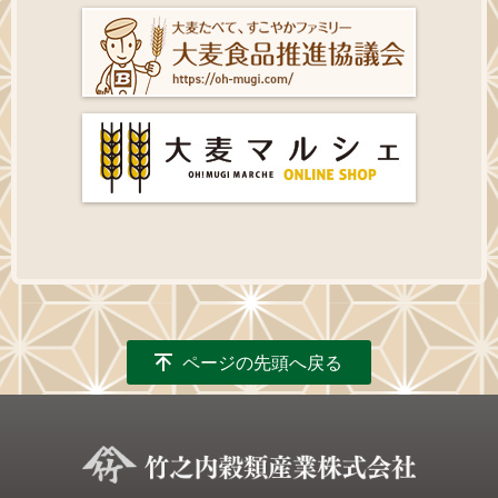
ページの先頭へ戻る