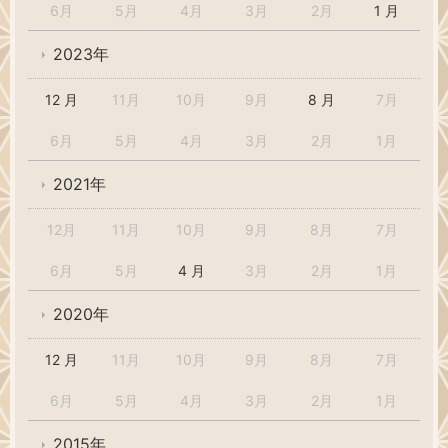
6月
5月
4月
3月
2月
1 月
2023年
12 月
11月
10月
9月
8 月
7月
6月
5月
4月
3月
2月
1月
2021年
12月
11月
10月
9月
8月
7月
6月
5月
4 月
3月
2月
1月
2020年
12 月
11月
10月
9月
8月
7月
6月
5月
4月
3月
2月
1月
2015年