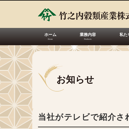
ホーム
業務内容
私た
お知らせ
当社がテレビで紹介さ