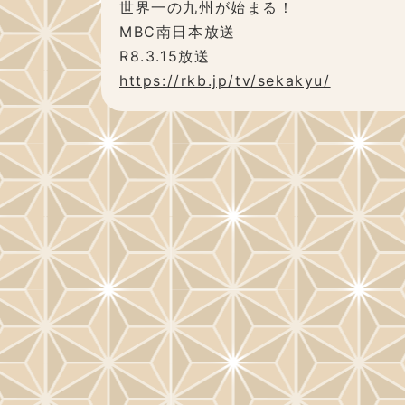
世界一の九州が始まる！
MBC南日本放送
R8.3.15放送
https://rkb.jp/tv/sekakyu/