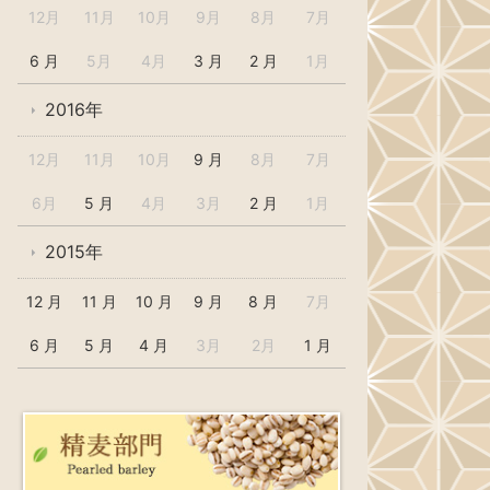
12月
11月
10月
9月
8月
7月
6 月
5月
4月
3 月
2 月
1月
2016年
12月
11月
10月
9 月
8月
7月
6月
5 月
4月
3月
2 月
1月
2015年
12 月
11 月
10 月
9 月
8 月
7月
6 月
5 月
4 月
3月
2月
1 月