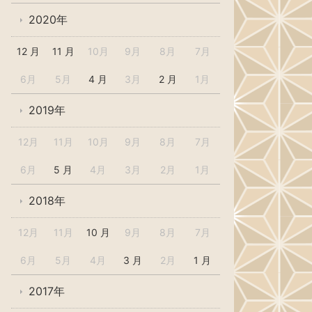
2020年
12 月
11 月
10月
9月
8月
7月
6月
5月
4 月
3月
2 月
1月
2019年
12月
11月
10月
9月
8月
7月
6月
5 月
4月
3月
2月
1月
2018年
12月
11月
10 月
9月
8月
7月
6月
5月
4月
3 月
2月
1 月
2017年