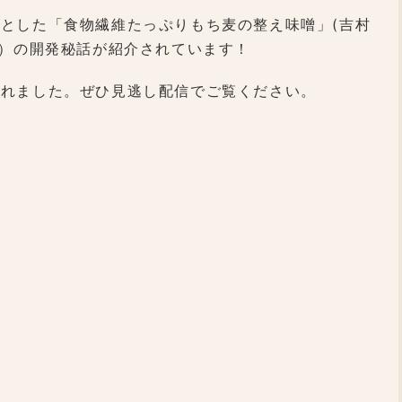
とした「食物繊維たっぷりもち麦の整え味噌」(吉村
）の開発秘話が紹介されています！
されました。ぜひ見逃し配信でご覧ください。