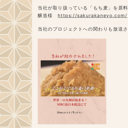
当社が取り扱っている「もち麦」を原料
醸造様
https://sakurakaneyo.com/
当社のプロジェクトへの関わりも放送