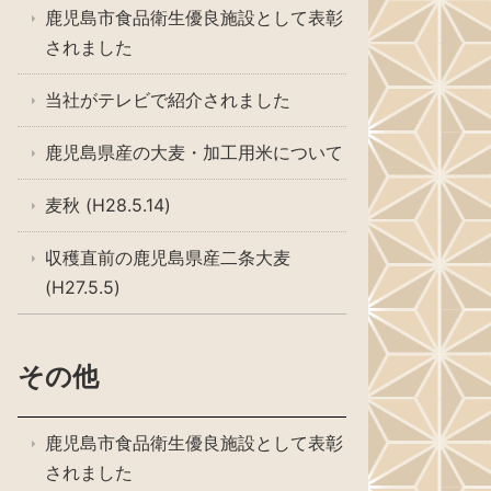
鹿児島市食品衛生優良施設として表彰
されました
当社がテレビで紹介されました
鹿児島県産の大麦・加工用米について
麦秋 (H28.5.14)
収穫直前の鹿児島県産二条大麦
(H27.5.5)
その他
鹿児島市食品衛生優良施設として表彰
されました