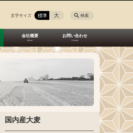
大
標準
文字サイズ
検索
会社概要
お問い合わせ
国内産大麦