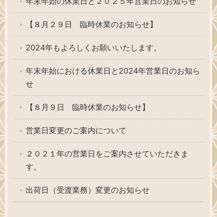
年末年始の休業日と２０２５年営業日のお知らせ
【８月２９日 臨時休業のお知らせ】
2024年もよろしくお願いいたします。
年末年始における休業日と2024年営業日のお知ら
せ
【８月９日 臨時休業のお知らせ】
営業日変更のご案内について
２０２１年の営業日をご案内させていただきま
す。
出荷日（受渡業務）変更のお知らせ