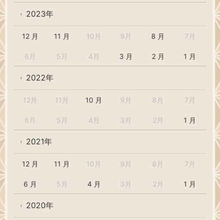
2023年
12 月
11 月
10月
9月
8 月
7月
6月
5月
4月
3 月
2 月
1 月
2022年
12月
11月
10 月
9月
8月
7月
6月
5月
4月
3月
2月
1 月
2021年
12 月
11 月
10月
9月
8月
7月
6 月
5月
4 月
3月
2月
1 月
2020年