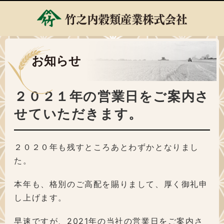
お知らせ
２０２１年の営業日をご案内さ
せていただきます。
２０２０年も残すところあとわずかとなりまし
た。
本年も、格別のご高配を賜りまして、厚く御礼申
し上げます。
早速ですが、2021年の当社の営業日をご案内さ