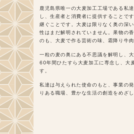
鹿児島県唯一の大麦加工工場である私
し、生産者と消費者に提供することで
継ぐことです。大麦は限りなく奥の深
性はまだ解明されていません。果物の
のも、大麦で作る芸術の味、霜降り牛肉
一粒の麦の奥にある不思議を解明し、
60年間ひたすら大麦加工に専念し、大
す。
私達は与えられた使命のもと、事業の
りある職場、豊かな生活の創造をめざ